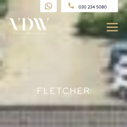
Ga
030 234 5080
naar
de
inhoud
Menu
FLETCHER