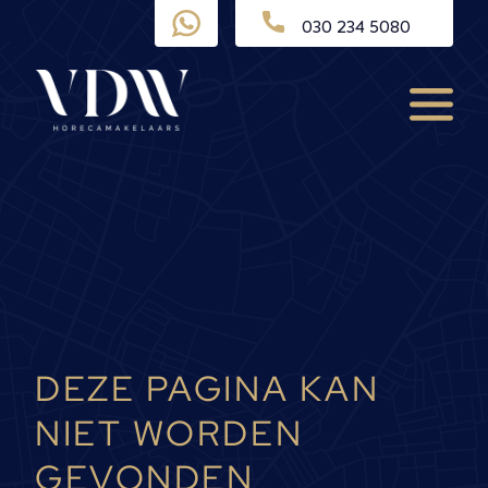
Ga
030 234 5080
naar
de
inhoud
Menu
DEZE PAGINA KAN
NIET WORDEN
GEVONDEN