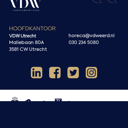
HOOFDKANTOOR
VDW Utrecht
horeca@vdweerd.nl
Maliebaan 80A
030 234 5080
3581 CW Utrecht
Facebook
Instagram
LinkedIn
X
NVM
NRVT
Horecaspot
Kern
TMI
HMN
REV
BOBB