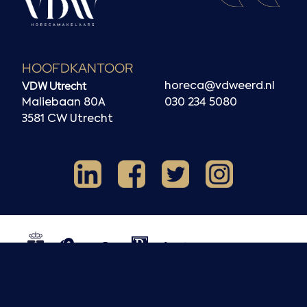
HOOFDKANTOOR
VDW Utrecht
horeca@vdweerd.nl
Maliebaan 80A
030 234 5080
3581 CW Utrecht
Facebook
Instagram
LinkedIn
X
NVM
NRVT
Horecaspot
Kern
TMI
HMN
REV
BOBB