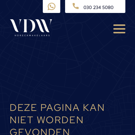
Ga
030 234 5080
naar
de
inhoud
Menu
DEZE PAGINA KAN
NIET WORDEN
GEVONDEN