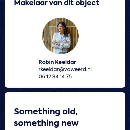
Makelaar van dit object
Robin Keeldar
rkeeldar@vdweerd.nl
06 12 84 14 75
Something old,
something new