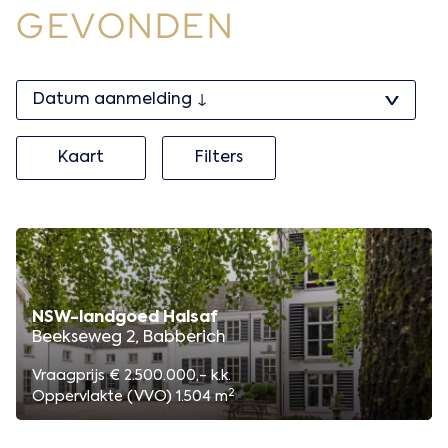
GEVONDEN
Kaart
Filters
NSW-landgoed Halsaf
Beekseweg 2, Babberich
Vraagprijs € 2.500.000,- k.k.
2
Oppervlakte (VVO) 1.504 m