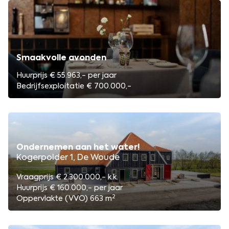
Smaakvolle avonden
Huurprijs € 55.963,- per jaar
Bedrijfsexploitatie € 700.000,-
Ondernemen aan het water!
Kogerpolder 1, De Woude
Vraagprijs € 2.300.000,- k.k.
Huurprijs € 160.000,- per jaar
2
Oppervlakte (VVO) 663 m