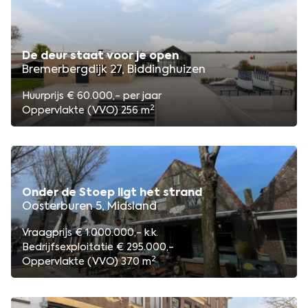
De deur staat voor je open
Bremerbergdijk 27, Biddinghuizen
Huurprijs € 60.000,- per jaar
2
Oppervlakte (VVO) 256 m
Onder de Stoep ligt het strand
Oosterburen 5, Midsland
Vraagprijs € 1.000.000,- k.k.
Bedrijfsexploitatie € 295.000,-
2
Oppervlakte (VVO) 370 m