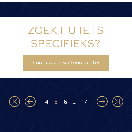
ZOEKT U IETS
SPECIFIEKS?
Laat uw zoekcriteria achter
4
5
6
17
...