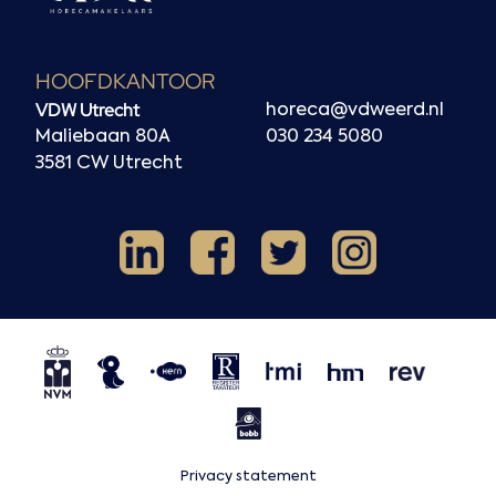
HOOFDKANTOOR
VDW Utrecht
horeca@vdweerd.nl
Maliebaan 80A
030 234 5080
3581 CW Utrecht
Facebook
Instagram
LinkedIn
X
NVM
NRVT
Horecaspot
Kern
TMI
HMN
REV
BOBB
Privacy statement