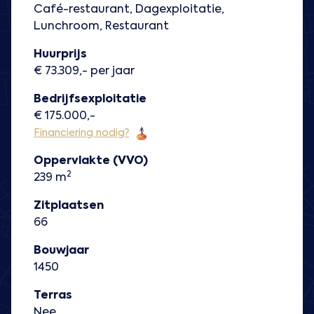
Café-restaurant, Dagexploitatie,
Lunchroom, Restaurant
Huurprijs
€ 73.309,- per jaar
Bedrijfsexploitatie
€ 175.000,-
Financiering nodig?
Oppervlakte (VVO)
2
239 m
Zitplaatsen
66
Bouwjaar
1450
Terras
Nee