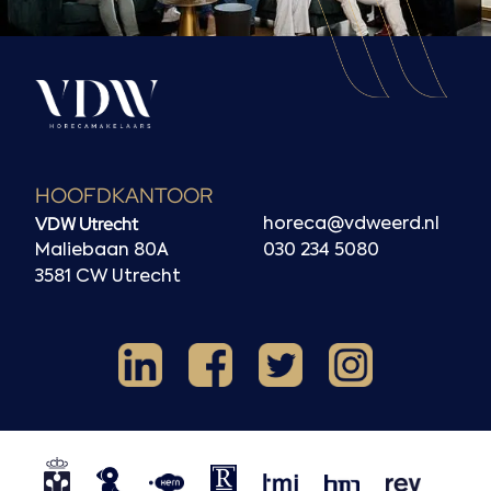
HOOFDKANTOOR
VDW Utrecht
horeca@vdweerd.nl
Maliebaan 80A
030 234 5080
3581 CW Utrecht
Facebook
Instagram
LinkedIn
X
NVM
NRVT
Horecaspot
Kern
TMI
HMN
REV