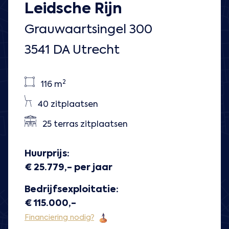
Leidsche Rijn
Grauwaartsingel 300
3541 DA Utrecht
2
116 m
40 zitplaatsen
25 terras zitplaatsen
Huurprijs:
€ 25.779,- per jaar
Bedrijfsexploitatie:
€ 115.000,-
Financiering nodig?