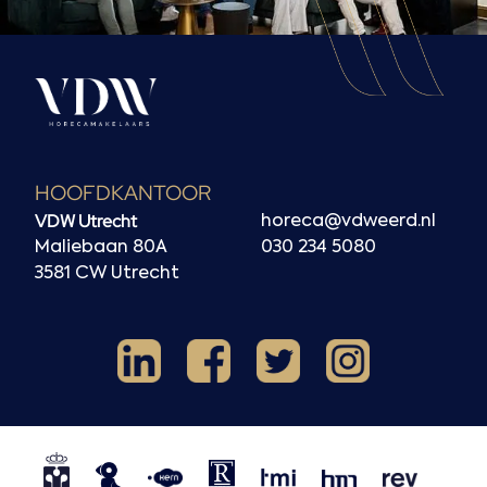
HOOFDKANTOOR
VDW Utrecht
horeca@vdweerd.nl
Maliebaan 80A
030 234 5080
3581 CW Utrecht
Facebook
Instagram
LinkedIn
X
NVM
NRVT
Horecaspot
Kern
TMI
HMN
REV