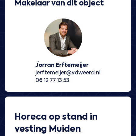
Makelaar van dit object
Jorran Erftemeijer
jerftemeijer@vdweerd.nl
06 12 77 13 53
Horeca op stand in
vesting Muiden