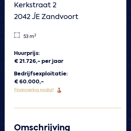
Kerkstraat 2
2042 JE Zandvoort
2
53 m
Huurprijs:
€ 21.726,- per jaar
Bedrijfsexploitatie:
€ 60.000,-
Financiering nodig?
Omschrijving