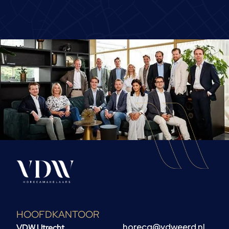
HOOFDKANTOOR
VDW Utrecht
horeca@vdweerd.nl