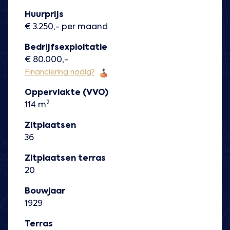
Huurprijs
€ 3.250,- per maand
Bedrijfsexploitatie
€ 80.000,-
Financiering nodig?
Oppervlakte (VVO)
2
114 m
Zitplaatsen
36
Zitplaatsen terras
20
Bouwjaar
1929
Terras