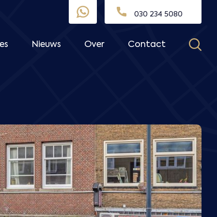
030 234 5080
es
Nieuws
Over
Contact