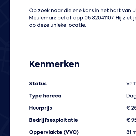
Op zoek naar die ene kans in het hart va
Meuleman: bel of app 06 82041107. Hij ziet j
op deze unieke locatie.
Kenmerken
Status
Ver
Type horeca
Dag
Huurprijs
€ 26
Bedrijfsexploitatie
€ 9
Oppervlakte (VVO)
81 