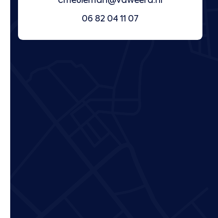
cmeuleman@vdweerd.nl
06 82 04 11 07