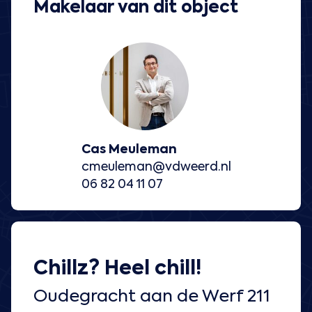
Makelaar van dit object
Cas Meuleman
cmeuleman@vdweerd.nl
06 82 04 11 07
Chillz? Heel chill!
Oudegracht aan de Werf 211