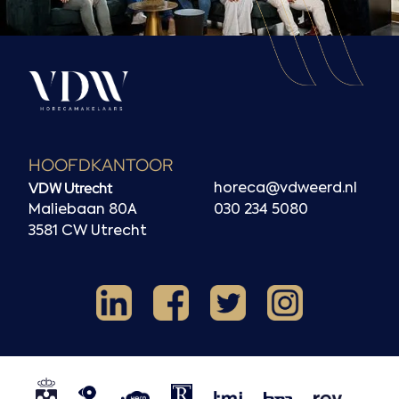
HOOFDKANTOOR
VDW Utrecht
horeca@vdweerd.nl
Maliebaan 80A
030 234 5080
3581 CW Utrecht
Facebook
Instagram
LinkedIn
X
NVM
NRVT
Horecaspot