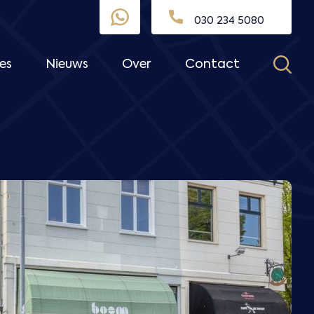
030 234 5080
es
Nieuws
Over
Contact