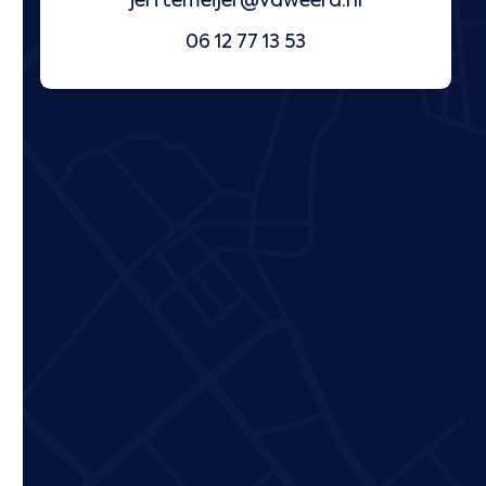
jerftemeijer@vdweerd.nl
06 12 77 13 53