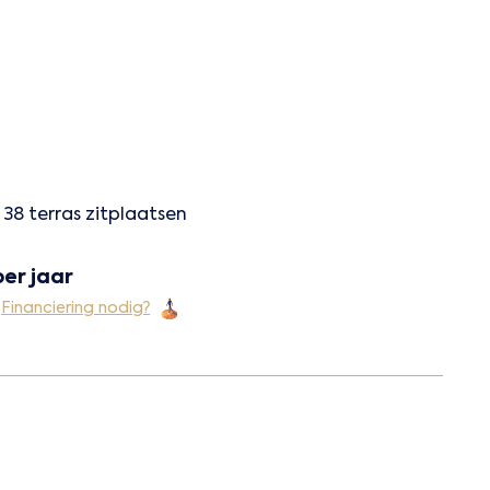
38 terras zitplaatsen
per jaar
Financiering nodig?