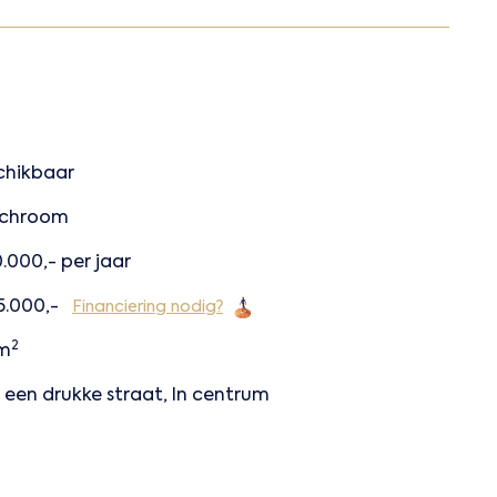
chikbaar
chroom
.000,- per jaar
5.000,-
Financiering nodig?
2
 m
 een drukke straat, In centrum